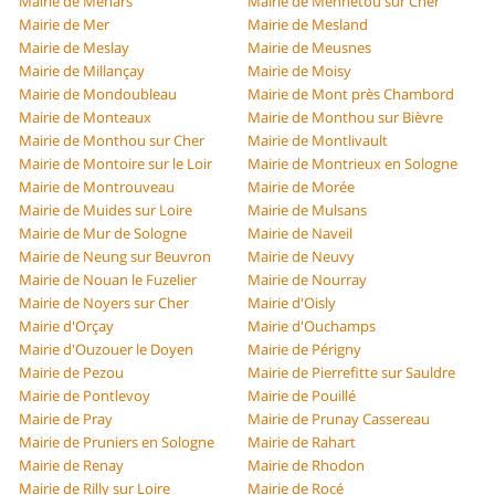
Mairie de Menars
Mairie de Mennetou sur Cher
Mairie de Mer
Mairie de Mesland
Mairie de Meslay
Mairie de Meusnes
Mairie de Millançay
Mairie de Moisy
Mairie de Mondoubleau
Mairie de Mont près Chambord
Mairie de Monteaux
Mairie de Monthou sur Bièvre
Mairie de Monthou sur Cher
Mairie de Montlivault
Mairie de Montoire sur le Loir
Mairie de Montrieux en Sologne
Mairie de Montrouveau
Mairie de Morée
Mairie de Muides sur Loire
Mairie de Mulsans
Mairie de Mur de Sologne
Mairie de Naveil
Mairie de Neung sur Beuvron
Mairie de Neuvy
Mairie de Nouan le Fuzelier
Mairie de Nourray
Mairie de Noyers sur Cher
Mairie d'Oisly
Mairie d'Orçay
Mairie d'Ouchamps
Mairie d'Ouzouer le Doyen
Mairie de Périgny
Mairie de Pezou
Mairie de Pierrefitte sur Sauldre
Mairie de Pontlevoy
Mairie de Pouillé
Mairie de Pray
Mairie de Prunay Cassereau
Mairie de Pruniers en Sologne
Mairie de Rahart
Mairie de Renay
Mairie de Rhodon
Mairie de Rilly sur Loire
Mairie de Rocé