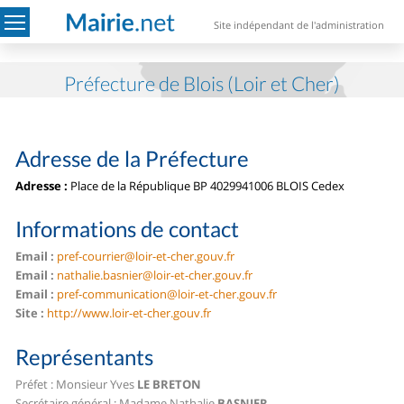
Site indépendant de l'administration
Préfecture de Blois (Loir et Cher)
Adresse de la Préfecture
Adresse :
Place de la République BP 40299
41006 BLOIS Cedex
Informations de contact
Email :
pref-courrier@loir-et-cher.gouv.fr
Email :
nathalie.basnier@loir-et-cher.gouv.fr
Email :
pref-communication@loir-et-cher.gouv.fr
Site :
http://www.loir-et-cher.gouv.fr
Représentants
Préfet : Monsieur Yves
LE BRETON
Secrétaire général : Madame Nathalie
BASNIER