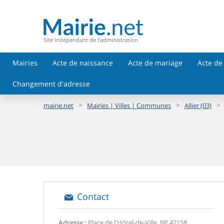
Site indépendant de l'administration
Mairies
Acte de naissance
Acte de mariage
Acte de
Changement d'adresse
>
>
>
mairie.net
Mairies | Villes | Communes
Allier (03)
Contact
Adresse :
Place de l'Hôtel-de-Ville, BP 42158