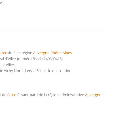
ses
llier
situé en région
Auvergne-Rhône-Alpes
.
 d'Allier (numéro fiscal : 240300426).
t Allier.
de Vichy Nord dans la 3ème circonscription.
al de
Allier
, faisant parti de la région administrative
Auvergne-