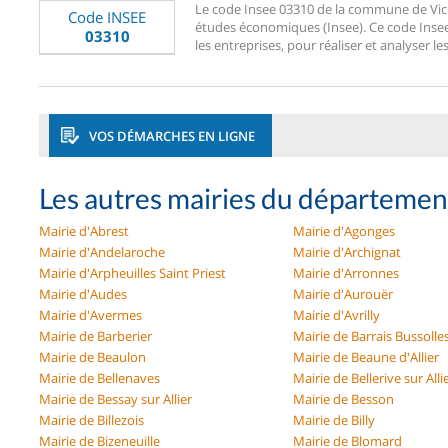
Le code Insee 03310 de la commune de Vichy 
Code INSEE
études économiques (Insee). Ce code Insee 0
03310
les entreprises, pour réaliser et analyser le
VOS DÉMARCHES EN LIGNE
Les autres mairies du département
Mairie d'Abrest
Mairie d'Agonges
Mairie d'Andelaroche
Mairie d'Archignat
Mairie d'Arpheuilles Saint Priest
Mairie d'Arronnes
Mairie d'Audes
Mairie d'Aurouër
Mairie d'Avermes
Mairie d'Avrilly
Mairie de Barberier
Mairie de Barrais Bussolle
Mairie de Beaulon
Mairie de Beaune d'Allier
Mairie de Bellenaves
Mairie de Bellerive sur Alli
Mairie de Bessay sur Allier
Mairie de Besson
Mairie de Billezois
Mairie de Billy
Mairie de Bizeneuille
Mairie de Blomard