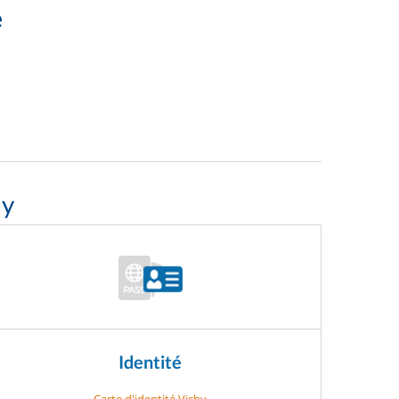
e
hy
Identité
Carte d'identité Vichy