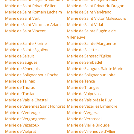
Mairie de Saint Privat d'Allier
Mairie de Saint Privat du Dragon
Mairie de Saint Romain Lachalm
Mairie de Saint Vénérand
Mairie de Saint Vert
Mairie de Saint Victor Malescours
Mairie de Saint Victor sur Arlanc
Mairie de Saint Vidal
Mairie de Saint Vincent
Mairie de Sainte Eugénie de
Villeneuve
Mairie de Sainte Florine
Mairie de Sainte Marguerite
Mairie de Sainte Sigolène
Mairie de Salettes
Mairie de Salzuit
Mairie de Sanssac l'Église
Mairie de Saugues
Mairie de Sembadel
Mairie de Séneujols
Mairie de Siaugues Sainte Marie
Mairie de Solignac sous Roche
Mairie de Solignac sur Loire
Mairie de Tailhac
Mairie de Tence
Mairie de Thoras
Mairie de Tiranges
Mairie de Torsiac
Mairie de Valprivas
Mairie de Vals le Chastel
Mairie de Vals près le Puy
Mairie de Varennes Saint Honorat
Mairie de Vazeilles Limandre
Mairie de Venteuges
Mairie de Vergezac
Mairie de Vergongheon
Mairie de Vernassal
Mairie de Vézézoux
Mairie de Vieille Brioude
Mairie de Vielprat
Mairie de Villeneuve d'Allier