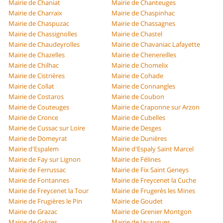
Mairie de Chaniat
Mairie de Chanteuges
Mairie de Charraix
Mairie de Chaspinhac
Mairie de Chaspuzac
Mairie de Chassagnes
Mairie de Chassignolles
Mairie de Chastel
Mairie de Chaudeyrolles
Mairie de Chavaniac Lafayette
Mairie de Chazelles
Mairie de Chenereilles
Mairie de Chilhac
Mairie de Chomelix
Mairie de Cistrières
Mairie de Cohade
Mairie de Collat
Mairie de Connangles
Mairie de Costaros
Mairie de Coubon
Mairie de Couteuges
Mairie de Craponne sur Arzon
Mairie de Cronce
Mairie de Cubelles
Mairie de Cussac sur Loire
Mairie de Desges
Mairie de Domeyrat
Mairie de Dunières
Mairie d'Espalem
Mairie d'Espaly Saint Marcel
Mairie de Fay sur Lignon
Mairie de Félines
Mairie de Ferrussac
Mairie de Fix Saint Geneys
Mairie de Fontannes
Mairie de Freycenet la Cuche
Mairie de Freycenet la Tour
Mairie de Frugerès les Mines
Mairie de Frugières le Pin
Mairie de Goudet
Mairie de Grazac
Mairie de Grenier Montgon
Mairie de Grèzes
Mairie de Javaugues