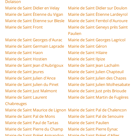
Dolaison
Mairie de Saint Didier en Velay
Mairie de Saint Didier sur Doulon
Mairie de Saint Étienne du Vigan
Mairie de Saint Étienne Lardeyrol
Mairie de Saint Étienne sur Blesle
Mairie de Saint Ferréol d'Auroure
Mairie de Saint Front
Mairie de Saint Geneys près Saint
Paulien
Mairie de Saint Georges d'Aurac
Mairie de Saint Georges Lagricol
Mairie de Saint Germain Laprade
Mairie de Saint Géron
Mairie de Saint Haon
Mairie de Saint Hilaire
Mairie de Saint Hostien
Mairie de Saint Ilpize
Mairie de Saint Jean d'Aubrigoux
Mairie de Saint Jean Lachalm
Mairie de Saint Jeures
Mairie de Saint Julien Chapteuil
Mairie de Saint Julien d'Ance
Mairie de Saint Julien des Chazes
Mairie de Saint Julien du Pinet
Mairie de Saint Julien Molhesabate
Mairie de Saint Just Malmont
Mairie de Saint Just près Brioude
Mairie de Saint Laurent
Mairie de Saint Martin de Fugères
Chabreuges
Mairie de Saint Maurice de Lignon
Mairie de Saint Pal de Chalencon
Mairie de Saint Pal de Mons
Mairie de Saint Pal de Senouire
Mairie de Saint Paul de Tartas
Mairie de Saint Paulien
Mairie de Saint Pierre du Champ
Mairie de Saint Pierre Eynac
Mairie de Saint Préjet Armandon
Mairie de Saint Préjet d'Allier