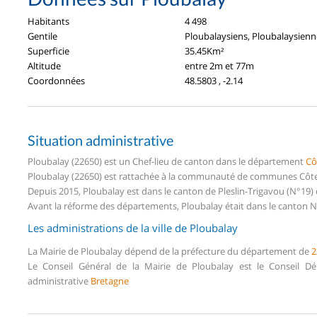
Habitants
4 498
Gentile
Ploubalaysiens, Ploubalaysienn
Superficie
35.45Km²
Altitude
entre 2m et 77m
Coordonnées
48.5803 , -2.14
Situation administrative
Ploubalay (22650) est un Chef-lieu de canton dans le département
Cô
Ploubalay (22650) est rattachée à la communauté de communes Côte 
Depuis 2015, Ploubalay est dans le canton de Pleslin-Trigavou (N°19
Avant la réforme des départements, Ploubalay était dans le canton N
Les administrations de la ville de Ploubalay
La Mairie de Ploubalay dépend de la préfecture du département de
2
Le Conseil Général de la Mairie de Ploubalay est le Conseil 
administrative
Bretagne