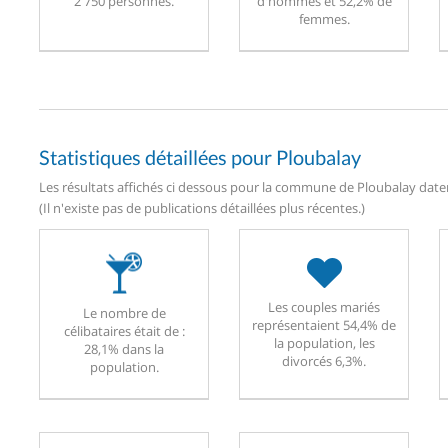
2 750 personnes.
d'hommes et 52,2% de
femmes.
Statistiques détaillées pour Ploubalay
Les résultats affichés ci dessous pour la commune de Ploubalay datent
(Il n'existe pas de publications détaillées plus récentes.)
Les couples mariés
Le nombre de
représentaient 54,4% de
célibataires était de :
la population, les
28,1% dans la
divorcés 6,3%.
population.