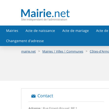
Site indépendant de l'administration
Mairies
Acte de naissance
Acte de mariage
Acte de
Changement d'adresse
>
>
mairie.net
Mairies | Villes | Communes
Côtes-d'Armo
Contact
Adresse :
Rue Ernest-Rouxel, BP 1