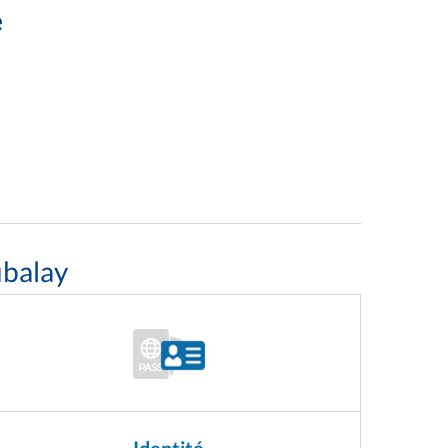
e
ubalay
Identité