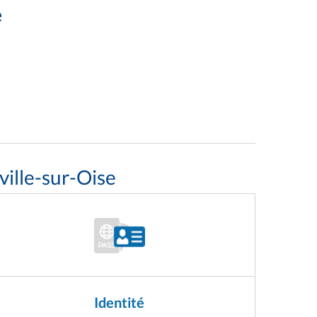
e
ille-sur-Oise
Identité