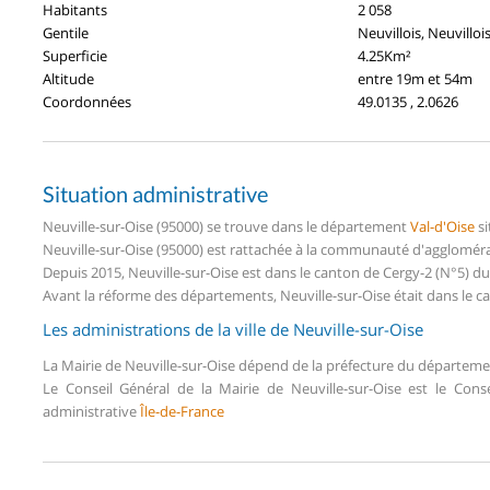
Habitants
2 058
Gentile
Neuvillois, Neuvilloi
Superficie
4.25Km²
Altitude
entre 19m et 54m
Coordonnées
49.0135 , 2.0626
Situation administrative
Neuville-sur-Oise (95000) se trouve dans le département
Val-d'Oise
si
Neuville-sur-Oise (95000) est rattachée à la communauté d'aggloméra
Depuis 2015, Neuville-sur-Oise est dans le canton de Cergy-2 (N°5) d
Avant la réforme des départements, Neuville-sur-Oise était dans le ca
Les administrations de la ville de Neuville-sur-Oise
La Mairie de Neuville-sur-Oise dépend de la préfecture du départem
Le Conseil Général de la Mairie de Neuville-sur-Oise est le Con
administrative
Île-de-France