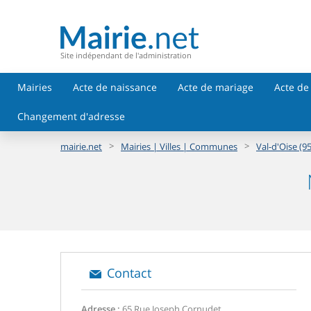
Site indépendant de l'administration
Mairies
Acte de naissance
Acte de mariage
Acte de
Changement d'adresse
>
>
mairie.net
Mairies | Villes | Communes
Val-d'Oise (95
Contact
Adresse :
65 Rue Joseph Cornudet