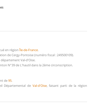
ses
tué en région
Île-de-France
.
tion de Cergy-Pontoise (numéro fiscal : 249500109).
u département Val-d'Oise.
nton N°39 de L'hautil dans la 2ème circonscription.
ent de
95
.
seil Départemental de
Val-d'Oise
, faisant parti de la région