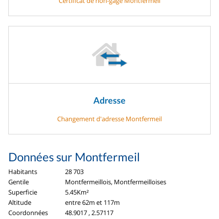
Certificat de non-gage Montfermeil
Adresse
Changement d'adresse Montfermeil
Données sur Montfermeil
Habitants
28 703
Gentile
Montfermeillois, Montfermeilloises
Superficie
5.45Km²
Altitude
entre 62m et 117m
Coordonnées
48.9017 , 2.57117