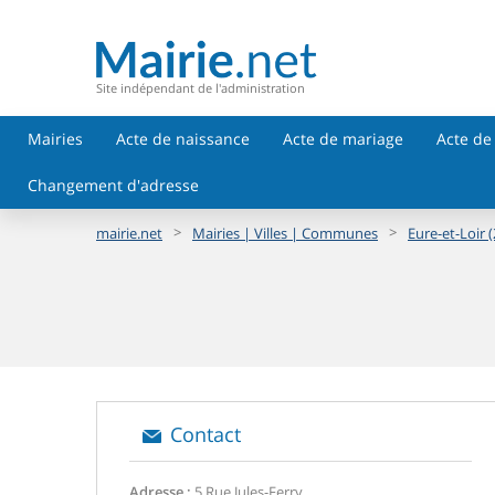
Site indépendant de l'administration
Mairies
Acte de naissance
Acte de mariage
Acte de
Changement d'adresse
>
>
mairie.net
Mairies | Villes | Communes
Eure-et-Loir (
Contact
Adresse :
5 Rue Jules-Ferry