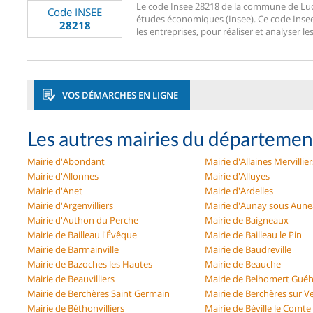
Le code Insee 28218 de la commune de Lucé e
Code INSEE
études économiques (Insee). Ce code Insee 2
28218
les entreprises, pour réaliser et analyser le
VOS DÉMARCHES EN LIGNE
Les autres mairies du département
Mairie d'Abondant
Mairie d'Allaines Mervillier
Mairie d'Allonnes
Mairie d'Alluyes
Mairie d'Anet
Mairie d'Ardelles
Mairie d'Argenvilliers
Mairie d'Aunay sous Aun
Mairie d'Authon du Perche
Mairie de Baigneaux
Mairie de Bailleau l'Évêque
Mairie de Bailleau le Pin
Mairie de Barmainville
Mairie de Baudreville
Mairie de Bazoches les Hautes
Mairie de Beauche
Mairie de Beauvilliers
Mairie de Belhomert Guéh
Mairie de Berchères Saint Germain
Mairie de Berchères sur V
Mairie de Béthonvilliers
Mairie de Béville le Comte