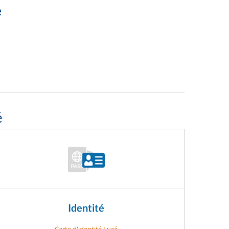
e
é
Identité
Carte d'identité Lucé