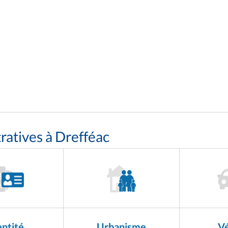
atives à Drefféac
entité
Urbanisme
Vé