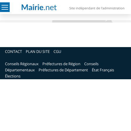
Site indépendant de l'administration
CONTACT
PLAN DU SITE
CGU
Conseils Régionaux
Préfectures de Région
Conseils
Départementaux
Préfectures de Département
État Français
Élections