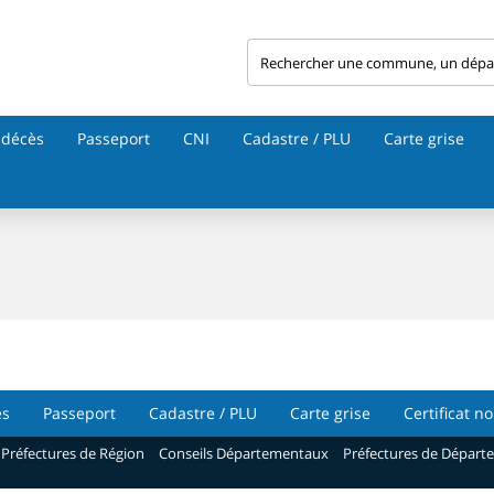
 décès
Passeport
CNI
Cadastre / PLU
Carte grise
ès
Passeport
Cadastre / PLU
Carte grise
Certificat n
Préfectures de Région
Conseils Départementaux
Préfectures de Départ