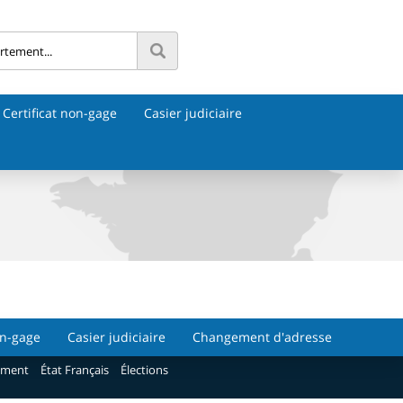
Certificat non-gage
Casier judiciaire
on-gage
Casier judiciaire
Changement d'adresse
ement
État Français
Élections