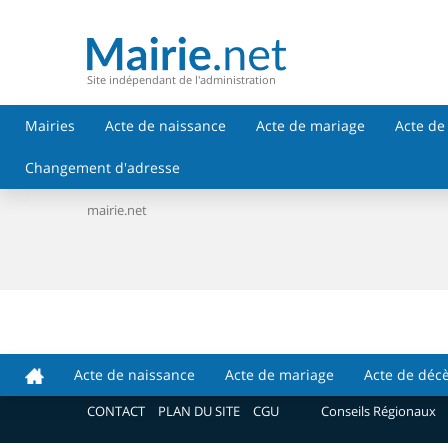
Site indépendant de l'administration
Mairies
Acte de naissance
Acte de mariage
Acte de
Changement d'adresse
mairie.net
Vos démarches en ligne
Acte de naissance
Acte de mariage
Acte de déc
Acte de naissance
CONTACT
PLAN DU SITE
CGU
Conseils Régionaux
Acte de Mariage