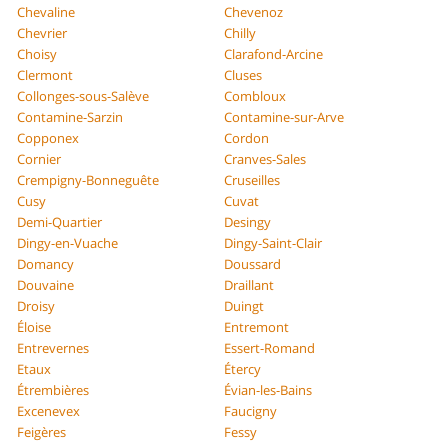
Chevaline
Chevenoz
Chevrier
Chilly
Choisy
Clarafond-Arcine
Clermont
Cluses
Collonges-sous-Salève
Combloux
Contamine-Sarzin
Contamine-sur-Arve
Copponex
Cordon
Cornier
Cranves-Sales
Crempigny-Bonneguête
Cruseilles
Cusy
Cuvat
Demi-Quartier
Desingy
Dingy-en-Vuache
Dingy-Saint-Clair
Domancy
Doussard
Douvaine
Draillant
Droisy
Duingt
Éloise
Entremont
Entrevernes
Essert-Romand
Etaux
Étercy
Étrembières
Évian-les-Bains
Excenevex
Faucigny
Feigères
Fessy