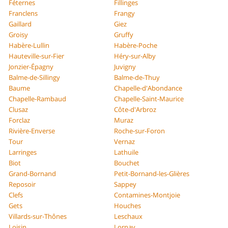
Féternes
Fillinges
Franclens
Frangy
Gaillard
Giez
Groisy
Gruffy
Habère-Lullin
Habère-Poche
Hauteville-sur-Fier
Héry-sur-Alby
Jonzier-Épagny
Juvigny
Balme-de-Sillingy
Balme-de-Thuy
Baume
Chapelle-d'Abondance
Chapelle-Rambaud
Chapelle-Saint-Maurice
Clusaz
Côte-d'Arbroz
Forclaz
Muraz
Rivière-Enverse
Roche-sur-Foron
Tour
Vernaz
Larringes
Lathuile
Biot
Bouchet
Grand-Bornand
Petit-Bornand-les-Glières
Reposoir
Sappey
Clefs
Contamines-Montjoie
Gets
Houches
Villards-sur-Thônes
Leschaux
Loisin
Lornay