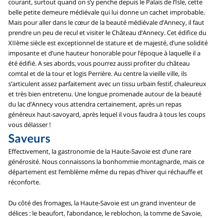
courant, surtout quand on s’y penche depuis le Palais de l’Isle, cette
belle petite demeure médiévale qui lui donne un cachet improbable.
Mais pour aller dans le cœur de la beauté médiévale d’Annecy, il faut
prendre un peu de recul et visiter le Château d’Annecy. Cet édifice du
XIIème siècle est exceptionnel de stature et de majesté, d’une solidité
imposante et d’une hauteur honorable pour l’époque à laquelle il a
été édifié. A ses abords, vous pourrez aussi profiter du château
comtal et de la tour et logis Perrière. Au centre la vieille ville, ils
s’articulent assez parfaitement avec un tissu urbain festif, chaleureux
et très bien entretenu. Une longue promenade autour de la beauté
du lac d’Annecy vous attendra certainement, après un repas
généreux haut-savoyard, après lequel il vous faudra à tous les coups
vous délasser !
Saveurs
Effectivement, la gastronomie de la Haute-Savoie est d’une rare
générosité. Nous connaissons la bonhommie montagnarde, mais ce
département est l’emblème même du repas d’hiver qui réchauffe et
réconforte.
Du côté des fromages, la Haute-Savoie est un grand inventeur de
délices : le beaufort, l’abondance, le reblochon, la tomme de Savoie,