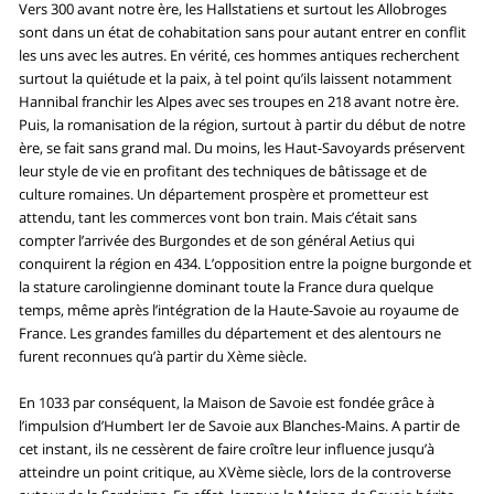
Vers 300 avant notre ère, les Hallstatiens et surtout les Allobroges
sont dans un état de cohabitation sans pour autant entrer en conflit
les uns avec les autres. En vérité, ces hommes antiques recherchent
surtout la quiétude et la paix, à tel point qu’ils laissent notamment
Hannibal franchir les Alpes avec ses troupes en 218 avant notre ère.
Puis, la romanisation de la région, surtout à partir du début de notre
ère, se fait sans grand mal. Du moins, les Haut-Savoyards préservent
leur style de vie en profitant des techniques de bâtissage et de
culture romaines. Un département prospère et prometteur est
attendu, tant les commerces vont bon train. Mais c’était sans
compter l’arrivée des Burgondes et de son général Aetius qui
conquirent la région en 434. L’opposition entre la poigne burgonde et
la stature carolingienne dominant toute la France dura quelque
temps, même après l’intégration de la Haute-Savoie au royaume de
France. Les grandes familles du département et des alentours ne
furent reconnues qu’à partir du Xème siècle.
En 1033 par conséquent, la Maison de Savoie est fondée grâce à
l’impulsion d’Humbert Ier de Savoie aux Blanches-Mains. A partir de
cet instant, ils ne cessèrent de faire croître leur influence jusqu’à
atteindre un point critique, au XVème siècle, lors de la controverse