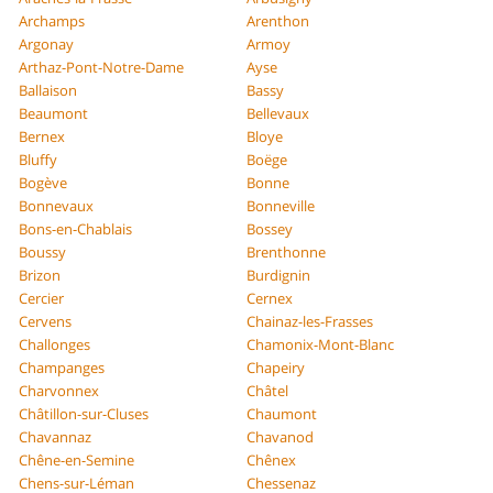
Archamps
Arenthon
Argonay
Armoy
Arthaz-Pont-Notre-Dame
Ayse
Ballaison
Bassy
Beaumont
Bellevaux
Bernex
Bloye
Bluffy
Boëge
Bogève
Bonne
Bonnevaux
Bonneville
Bons-en-Chablais
Bossey
Boussy
Brenthonne
Brizon
Burdignin
Cercier
Cernex
Cervens
Chainaz-les-Frasses
Challonges
Chamonix-Mont-Blanc
Champanges
Chapeiry
Charvonnex
Châtel
Châtillon-sur-Cluses
Chaumont
Chavannaz
Chavanod
Chêne-en-Semine
Chênex
Chens-sur-Léman
Chessenaz