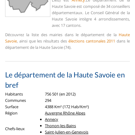
Lieu) est
Annecy
.
Le département de la
Haute Savoie est composé de 34 conseillers
départementaux. Le Conseil Général de la
Haute Savoie intègre 4 arrondissements,
avec 17 cantons.
Découvrez la liste des mairies dans le département de la
Haute
Savoie
, ainsi que les résultats des
élections cantonales 2011
dans le
département de la Haute Savoie (74).
Le département de la Haute Savoie en
bref
Habitants
756 501 (en 2012)
Communes
294
Surface
4388 Km² (172 Hab/Km²)
Région
Auvergne Rhône Alpes
Annecy
Thonon-les-Bains
Chefs-lieux
Saint-Julien-en-Genevois