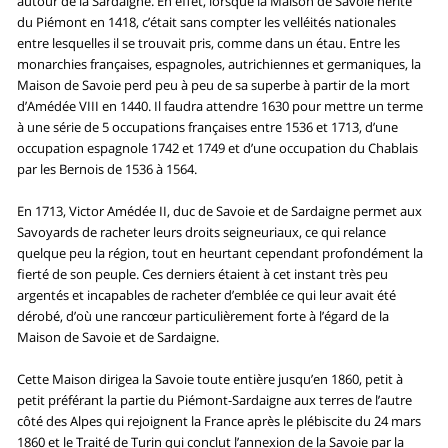
autour de la Sardaigne. En effet, lorsque la Maison de Savoie hérite
du Piémont en 1418, c’était sans compter les velléités nationales
entre lesquelles il se trouvait pris, comme dans un étau. Entre les
monarchies françaises, espagnoles, autrichiennes et germaniques, la
Maison de Savoie perd peu à peu de sa superbe à partir de la mort
d’Amédée VIII en 1440. Il faudra attendre 1630 pour mettre un terme
à une série de 5 occupations françaises entre 1536 et 1713, d’une
occupation espagnole 1742 et 1749 et d’une occupation du Chablais
par les Bernois de 1536 à 1564.
En 1713, Victor Amédée II, duc de Savoie et de Sardaigne permet aux
Savoyards de racheter leurs droits seigneuriaux, ce qui relance
quelque peu la région, tout en heurtant cependant profondément la
fierté de son peuple. Ces derniers étaient à cet instant très peu
argentés et incapables de racheter d’emblée ce qui leur avait été
dérobé, d’où une rancœur particulièrement forte à l’égard de la
Maison de Savoie et de Sardaigne.
Cette Maison dirigea la Savoie toute entière jusqu’en 1860, petit à
petit préférant la partie du Piémont-Sardaigne aux terres de l’autre
côté des Alpes qui rejoignent la France après le plébiscite du 24 mars
1860 et le Traité de Turin qui conclut l’annexion de la Savoie par la