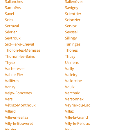
Sallanches
Sallenôves
Samoëns
Savigny
Saxel
Scientrier
Sciez
Scionzier
Serraval
Servoz
Sévrier
Seyssel
Seytroux
Sillingy
Sixt-Fer-à-Cheval
Taninges
Thollon-les-Mémises
Thônes
Thonon-les-Bains
Thusy
Thyez
Usinens
Vacheresse
Vailly
Val-de-Fier
Valleiry
Vallières
Vallorcine
Vanzy
Vaulx
Veigy-Foncenex
Verchaix
Vers
Versonnex
Vétraz-Monthoux
Veyrier-du-Lac
Villard
Villaz
Ville-en-Sallaz
Ville-la-Grand
Villy-le-Bouveret
Villy-le-Pelloux
Vinzier
Viry