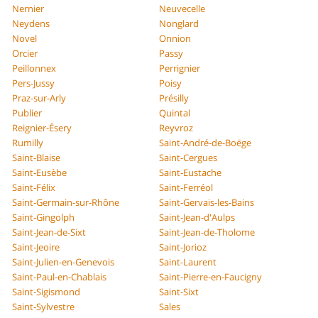
Nernier
Neuvecelle
Neydens
Nonglard
Novel
Onnion
Orcier
Passy
Peillonnex
Perrignier
Pers-Jussy
Poisy
Praz-sur-Arly
Présilly
Publier
Quintal
Reignier-Ésery
Reyvroz
Rumilly
Saint-André-de-Boëge
Saint-Blaise
Saint-Cergues
Saint-Eusèbe
Saint-Eustache
Saint-Félix
Saint-Ferréol
Saint-Germain-sur-Rhône
Saint-Gervais-les-Bains
Saint-Gingolph
Saint-Jean-d'Aulps
Saint-Jean-de-Sixt
Saint-Jean-de-Tholome
Saint-Jeoire
Saint-Jorioz
Saint-Julien-en-Genevois
Saint-Laurent
Saint-Paul-en-Chablais
Saint-Pierre-en-Faucigny
Saint-Sigismond
Saint-Sixt
Saint-Sylvestre
Sales