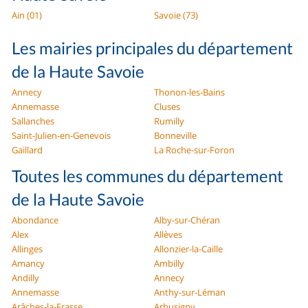
Ain (01)
Savoie (73)
Les mairies principales du département
de la Haute Savoie
Annecy
Thonon-les-Bains
Annemasse
Cluses
Sallanches
Rumilly
Saint-Julien-en-Genevois
Bonneville
Gaillard
La Roche-sur-Foron
Toutes les communes du département
de la Haute Savoie
Abondance
Alby-sur-Chéran
Alex
Allèves
Allinges
Allonzier-la-Caille
Amancy
Ambilly
Andilly
Annecy
Annemasse
Anthy-sur-Léman
Arâches-la-Frasse
Arbusigny