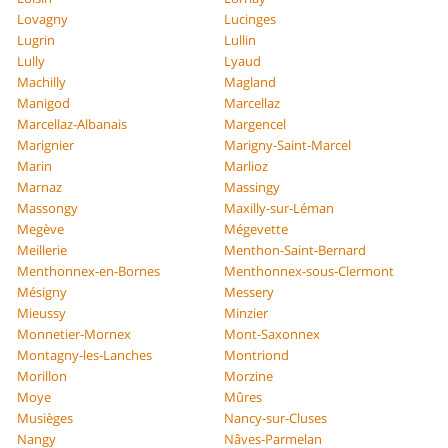
Lovagny
Lucinges
Lugrin
Lullin
Lully
Lyaud
Machilly
Magland
Manigod
Marcellaz
Marcellaz-Albanais
Margencel
Marignier
Marigny-Saint-Marcel
Marin
Marlioz
Marnaz
Massingy
Massongy
Maxilly-sur-Léman
Megève
Mégevette
Meillerie
Menthon-Saint-Bernard
Menthonnex-en-Bornes
Menthonnex-sous-Clermont
Mésigny
Messery
Mieussy
Minzier
Monnetier-Mornex
Mont-Saxonnex
Montagny-les-Lanches
Montriond
Morillon
Morzine
Moye
Mûres
Musièges
Nancy-sur-Cluses
Nangy
Nâves-Parmelan