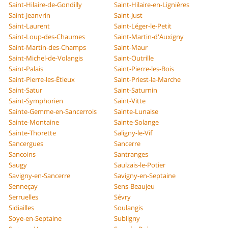
Saint-Hilaire-de-Gondilly
Saint-Hilaire-en-Lignières
Saint-Jeanvrin
Saint-Just
Saint-Laurent
Saint-Léger-le-Petit
Saint-Loup-des-Chaumes
Saint-Martin-d'Auxigny
Saint-Martin-des-Champs
Saint-Maur
Saint-Michel-de-Volangis
Saint-Outrille
Saint-Palais
Saint-Pierre-les-Bois
Saint-Pierre-les-Étieux
Saint-Priest-la-Marche
Saint-Satur
Saint-Saturnin
Saint-Symphorien
Saint-Vitte
Sainte-Gemme-en-Sancerrois
Sainte-Lunaise
Sainte-Montaine
Sainte-Solange
Sainte-Thorette
Saligny-le-Vif
Sancergues
Sancerre
Sancoins
Santranges
Saugy
Saulzais-le-Potier
Savigny-en-Sancerre
Savigny-en-Septaine
Senneçay
Sens-Beaujeu
Serruelles
Sévry
Sidiailles
Soulangis
Soye-en-Septaine
Subligny