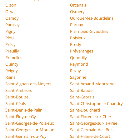
Oizon
Orcenais
Orval
Osmery
Osmoy
Ourouer-les-Bourdelins
Parassy
Parnay
Pigny
Plaimpied-Givaudins
Plou
Poisieux
Précy
Presly
Preuilly
Préveranges
Primelles
Quantilly
Quincy
Raymond
Reigny
Rezay
Rians
Sagonne
Saint-Aignan-des-Noyers
Saint-Amand-Montrond
Saint-Ambroix
Saint-Baudel
Saint-Bouize
Saint-Caprais
Saint-Céols
Saint-Christophe-le-Chaudry
Saint-Denis-de-Palin
Saint-Doulchard
Saint-Éloy-de-Gy
Saint-Florent-sur-Cher
Saint-Georges-de-Poisieux
Saint-Georges-sur-la-Prée
Saint-Georges-sur-Moulon
Saint-Germain-des-Bois
Saint-Germain-du-Puy
Saint-Hilaire-de-Court