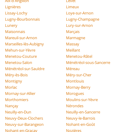
Aix-d'Angillon
Levet
Lignières
Limeux
Lissay-Lochy
Loye-sur-Arnon
Lugny-Bourbonnais
Lugny-Champagne
Lunery
Lury-sur-Arnon
Maisonnais
Marçais
Mareuil-sur-Arnon
Marmagne
Marseilles-lès-Aubigny
Massay
Mehun-sur-Yèvre
Meillant
Menetou-Couture
Menetou-Râtel
Menetou-Salon
Ménétréol-sous-Sancerre
Ménétréol-sur-Sauldre
Méreau
Méry-ès-Bois
Méry-sur-Cher
Montigny
Montlouis
Morlac
Mornay-Berry
Mornay-sur-Allier
Morogues
Morthomiers
Moulins-sur-Yèvre
Nançay
Nérondes
Neuilly-en-Dun
Neuilly-en-Sancerre
Neuvy-Deux-Clochers
Neuvy-le-Barrois
Neuvy-sur-Barangeon
Nohant-en-Goût
Nohant-en-Graçay
Nozières