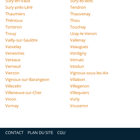
Sury-en-Vaux
Sury-ès-Bois
Sury-près-Léré
Tendron
Thaumiers
Thauvenay
Thénioux
Thou
Torteron
Touchay
Trouy
Uzay-le-Venon
Vailly-sur-Sauldre
Vallenay
Vasselay
Veaugues
Venesmes
Verdigny
Vereaux
Vernais
Verneuil
Vesdun
Vierzon
Vignoux-sous-les-Aix
Vignoux-sur-Barangeon
Villabon
Villecelin
Villegenon
Villeneuve-sur-Cher
Villequiers
Vinon
Vorly
Vornay
Vouzeron
CONTACT
PLAN DU SITE
CGU