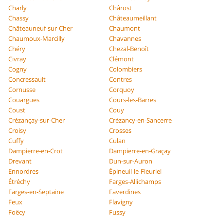
Charly
Chârost
Chassy
Châteaumeillant
Châteauneuf-sur-Cher
Chaumont
Chaumoux-Marcilly
Chavannes
Chéry
Chezal-Benoît
Civray
Clémont
Cogny
Colombiers
Concressault
Contres
Cornusse
Corquoy
Couargues
Cours-les-Barres
Coust
Couy
Crézançay-sur-Cher
Crézancy-en-Sancerre
Croisy
Crosses
Cuffy
Culan
Dampierre-en-Crot
Dampierre-en-Graçay
Drevant
Dun-sur-Auron
Ennordres
Épineuil-le-Fleuriel
Étréchy
Farges-Allichamps
Farges-en-Septaine
Faverdines
Feux
Flavigny
Foëcy
Fussy