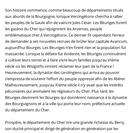
Son histoire commence, comme beaucoup de départements situés
aux abords de la Bourgogne, lorsque Vercingétorix chercha à rallier
les peuples de la Gaule afin de vaincre Jules César. Les Bituriges furent
les gaulois du Cher qui rejoignirent les Arvernes, peuple
emblématique cher à Vercingétorix. Ce dernier fit cependant l’erreur
de demander à ses nouvelles recrues de brûler leur capitale Avaricum,
aujourd’hui Bourges. Les Bituriges n’en firent rien et la population fut
massacrée. Lorsque la défaite fut évidente, les Bituriges continuèrent
à cultiver leurs terres et à faire vivre leurs familles jusqu’au VIème
siècle où les Wisigoths vinrent réclamer leur part de la France !
Heureusement, la dynastie des carolingiens qui arriva au pouvoir
s’empressa de soutenir l’effort du peuple oppressé afin de les libérer.
Malheureusement, jusqu’au XIème siècle il n’y avait que les intérêts
pécuniaires qui animaient les régisseurs du Cher. Plus tard, les
Bituriges devinrent les Bourges qui donnèrent naissance à la dynastie
des Bourguignons et à la ville qui porte leur nom, préfecture actuelle
du département du Cher.
Prospère, le département du Cher tire une grande richesse du Berry,
son duché principal et dirigé de génération en génération par les