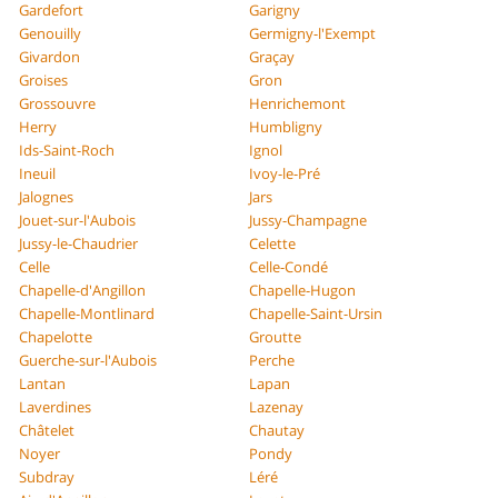
Gardefort
Garigny
Genouilly
Germigny-l'Exempt
Givardon
Graçay
Groises
Gron
Grossouvre
Henrichemont
Herry
Humbligny
Ids-Saint-Roch
Ignol
Ineuil
Ivoy-le-Pré
Jalognes
Jars
Jouet-sur-l'Aubois
Jussy-Champagne
Jussy-le-Chaudrier
Celette
Celle
Celle-Condé
Chapelle-d'Angillon
Chapelle-Hugon
Chapelle-Montlinard
Chapelle-Saint-Ursin
Chapelotte
Groutte
Guerche-sur-l'Aubois
Perche
Lantan
Lapan
Laverdines
Lazenay
Châtelet
Chautay
Noyer
Pondy
Subdray
Léré