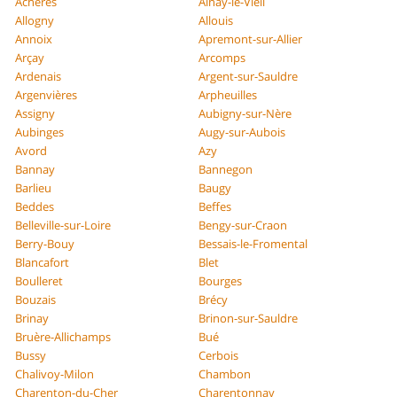
Achères
Ainay-le-Vieil
Allogny
Allouis
Annoix
Apremont-sur-Allier
Arçay
Arcomps
Ardenais
Argent-sur-Sauldre
Argenvières
Arpheuilles
Assigny
Aubigny-sur-Nère
Aubinges
Augy-sur-Aubois
Avord
Azy
Bannay
Bannegon
Barlieu
Baugy
Beddes
Beffes
Belleville-sur-Loire
Bengy-sur-Craon
Berry-Bouy
Bessais-le-Fromental
Blancafort
Blet
Boulleret
Bourges
Bouzais
Brécy
Brinay
Brinon-sur-Sauldre
Bruère-Allichamps
Bué
Bussy
Cerbois
Chalivoy-Milon
Chambon
Charenton-du-Cher
Charentonnay